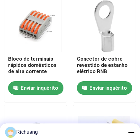
Excursão da fábrica
Controle da qualidade
Contacte-nos
Bloco de terminais
Conector de cobre
rápidos domésticos
revestido de estanho
de alta corrente
elétrico RNB
Peça umas citações
Enviar inquérito
Enviar inquérito
Produtos de automação industrial
Módulo de CPU PLC
Richuang
cabos e conectores do plc